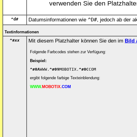
verwenden Sie den Platzhalt
^d
#
Datumsinformationen wie
^D
#
, jedoch ab der a
Textinformationen
^#
xx
Mit diesem Platzhalter können Sie den im
Bild
Folgende Farbcodes stehen zur Verfügung:
Beispiel:
^#0A
WWW.
^#09
MOBOTIX.
^#0C
COM
ergibt folgende farbige Texteinblendung:
WWW.
MOBOTIX.
COM