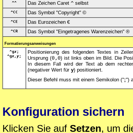
^^
Das Zeichen Caret
^
selbst
^CC
Das Symbol "Copyright" ©
^CE
Das Eurozeichen €
^CR
Das Symbol "Eingetragenes Warenzeichen" ®
Formatierungsanweisungen
^g
x
;
Positionierung des folgenden Textes in Zeil
^g
x,y
;
Ursprung (
0,0
) ist links oben im Bild. Die P
In diesem Fall wird der Text ab dem rechte
(negativer Wert für
y
) positioniert.
Dieser Befehl muss mit einem Semikolon ("
;
")
Konfiguration sichern
Klicken Sie auf
Setzen
, um di