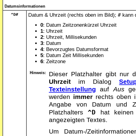
Datumsinformationen
^D
#
Datum & Uhrzeit (rechts oben im Bild);
#
kann d
0
: Datum Zeitzonenkürzel Uhrzeit
1
: Uhrzeit
2
: Uhrzeit, Millisekunden
3
: Datum
4
: Bevorzugtes Datumsformat
5
: Datum Zeit Millisekunden
6
: Zeitzone
Hinweis:
Dieser Platzhalter gibt nu
Uhrzeit
im Dialog
Setu
Texteinstellung
auf
Aus
ges
werden
immer
rechts oben im
Angabe von Datum und Zeit
^D
Platzhalters
hat keinen 
angezeigten Textes.
Um Datum-/Zeitinformatione