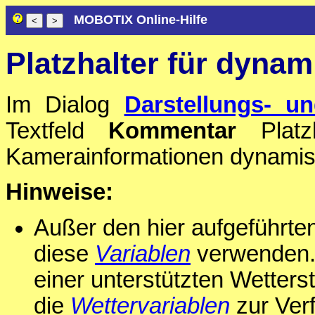
MOBOTIX Online-Hilfe
Platzhalter für dynam
Im Dialog
Darstellungs- un
Textfeld
Kommentar
Platzh
Kamerainformationen dynamisc
Hinweise:
Außer den hier aufgeführte
diese
Variablen
verwenden. 
einer unterstützten Wetterst
die
Wettervariablen
zur Verf