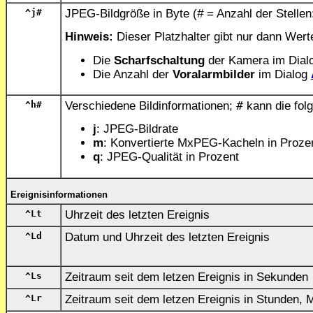
^j
#
JPEG-Bildgröße in Byte (
#
= Anzahl der Stelle
Hinweis:
Dieser Platzhalter gibt nur dann Wert
Die
Scharfschaltung
der Kamera im Dial
Die Anzahl der
Voralarmbilder
im Dialog
^h
#
Verschiedene Bildinformationen;
#
kann die fol
j
: JPEG-Bildrate
m
: Konvertierte MxPEG-Kacheln in Proze
q
: JPEG-Qualität in Prozent
Ereignisinformationen
^Lt
Uhrzeit des letzten Ereignis
^Ld
Datum und Uhrzeit des letzten Ereignis
^Ls
Zeitraum seit dem letzen Ereignis in Sekunden
^Lr
Zeitraum seit dem letzen Ereignis in Stunden,