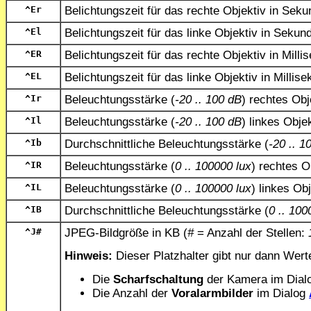
^Er
Belichtungszeit für das rechte Objektiv in Sek
^El
Belichtungszeit für das linke Objektiv in Sekun
^ER
Belichtungszeit für das rechte Objektiv in Mill
^EL
Belichtungszeit für das linke Objektiv in Millis
^Ir
Beleuchtungsstärke (
-20 .. 100 dB
) rechtes Obj
^Il
Beleuchtungsstärke (
-20 .. 100 dB
) linkes Obje
^Ib
Durchschnittliche Beleuchtungsstärke (
-20 .. 1
^IR
Beleuchtungsstärke (
0 .. 100000 lux
) rechtes O
^IL
Beleuchtungsstärke (
0 .. 100000 lux
) linkes Ob
^IB
Durchschnittliche Beleuchtungsstärke (
0 .. 100
^J
#
JPEG-Bildgröße in KB (
#
= Anzahl der Stellen:
Hinweis:
Dieser Platzhalter gibt nur dann Wert
Die
Scharfschaltung
der Kamera im Dial
Die Anzahl der
Voralarmbilder
im Dialog