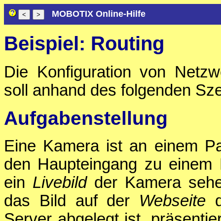
MOBOTIX Online-Hilfe
Beispiel: Routing
Die Konfiguration von Netz
soll anhand des folgenden Sze
Aufgabenstellung
Eine Kamera ist an einem Pa
den Haupteingang zu einem 
ein
Livebild
der Kamera sehen
das Bild auf der
Webseite
d
Server abgelegt ist, präsenti