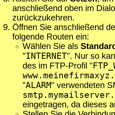
anschließend oben im Dial
zurückzukehren.
Öffnen Sie anschließend d
folgende Routen ein:
Wählen Sie als
Standar
INTERNET
"
". Nur so ka
FTP_
des im FTP-Profil "
www.meinefirmaxyz.
ALARM
"
" verwendeten 
smtp.mymailserver.
eingetragen, da dieses 
Stellen Sie die Verbindu