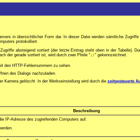
ervers in übersichtlicher Form dar. In dieser Datei werden sämtliche Zugr
uters protokolliert.
Zugriffe absteigend sortiert (der letzte Eintrag steht oben in der Tabelle). D
ch der gerade sortiert ist, wird durch zwei Pfeile "
↓↑
" gekennzeichnet.
mit den HTTP-Fehlernummern zu sehen.
ffnen des Dialogs nachzuladen.
 der Kamera
gelöscht
. In der Werkseinstellung wird durch die
zeitgesteuerte A
Beschreibung
ie IP-Adresse des zugreifenden Computers auf.
werden.