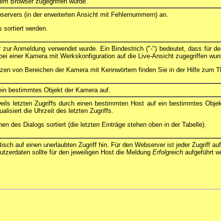
dem Browser zugegriffen wurde.
ervers (in der erweiterten Ansicht mit Fehlernummern) an.
 sortiert werden.
zur Anmeldung verwendet wurde. Ein Bindestrich ("-") bedeutet, dass für den
n bei einer Kamera mit Werkskonfiguration auf die Live-Ansicht zugegriffen wur
zen von Bereichen der Kamera mit Kennwörtern finden Sie in der Hilfe zum
f ein bestimmtes Objekt der Kamera auf.
eils letzten Zugriffs durch einen bestimmten Host auf ein bestimmtes Objek
alisiert die Uhrzeit des letzten Zugriffs.
en des Dialogs sortiert (die letzten Einträge stehen oben in der Tabelle).
isch auf einen unerlaubten Zugriff hin. Für den Webserver ist jeder Zugriff au
nutzerdaten sollte für den jeweiligen Host die Meldung
Erfolgreich
aufgeführt w