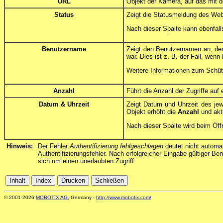
URL
Objekt der Kamera, auf das mit 
Status
Zeigt die Statusmeldung des Webs
Nach dieser Spalte kann ebenfalls
Benutzername
Zeigt den Benutzernamen an, der 
war. Dies ist z. B. der Fall, wen
Weitere Informationen zum Schüt
Anzahl
Führt die Anzahl der Zugriffe au
Datum & Uhrzeit
Zeigt Datum und Uhrzeit des jew
Objekt erhöht die
Anzahl
und aktu
Nach dieser Spalte wird beim Öffn
Hinweis:
Der Fehler
Authentifizierung fehlgeschlagen
deutet nicht automat
Authentifizierungsfehler. Nach erfolgreicher Eingabe gültiger Be
sich um einen unerlaubten Zugriff.
© 2001-2026
MOBOTIX AG
, Germany ·
http://www.mobotix.com/